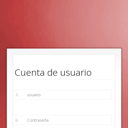
Pasar
al
contenido
principal
Cuenta de usuario
E-
mail
or
username
*
Contraseña
*