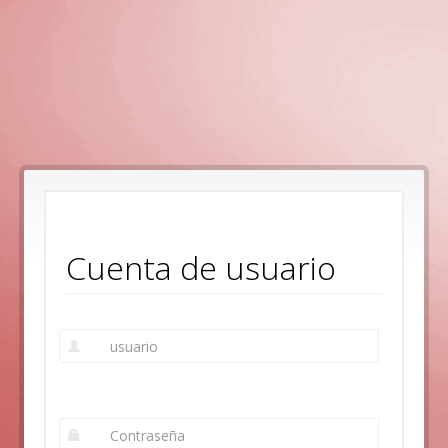
Cuenta de usuario
E-
mail
or
username
*
Contraseña
*